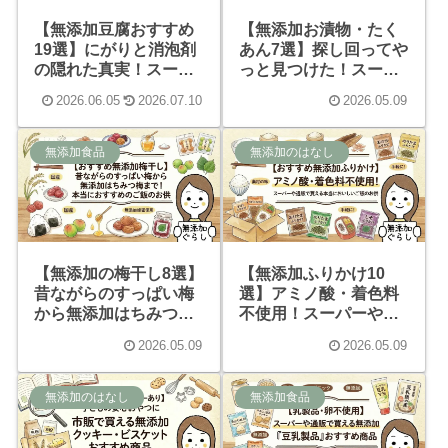
【無添加豆腐おすすめ
【無添加お漬物・たく
19選】にがりと消泡剤
あん7選】探し回ってや
の隠れた真実！スーパ
っと見つけた！スーパ
ーやコンビニのお手軽
ー＆通販のおすすめ商
2026.06.05
2026.07.10
2026.05.09
品も
品
無添加食品
無添加のはなし
【無添加の梅干し8選】
【無添加ふりかけ10
昔ながらのすっぱい梅
選】アミノ酸・着色料
から無添加はちみつ梅
不使用！スーパーや通
まで！本当におすすめ
販で買える本当におい
2026.05.09
2026.05.09
のご飯のお供
しいご飯のお供
無添加のはなし
無添加食品