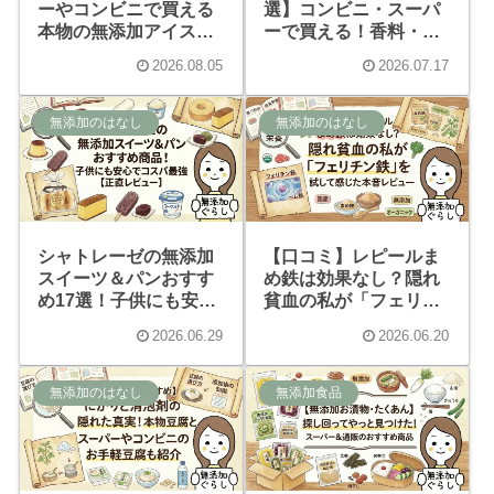
ーやコンビニで買える
選】コンビニ・スーパ
本物の無添加アイスお
ーで買える！香料・乳
すすめ23選！危険な添
化剤不使用の「安心」
2026.08.05
2026.07.17
加物と安全な選び方
な一杯はこれ
無添加のはなし
無添加のはなし
シャトレーゼの無添加
【口コミ】レピールま
スイーツ＆パンおすす
め鉄は効果なし？隠れ
め17選！子供にも安心
貧血の私が「フェリチ
でコスパ最強【正直レ
ン鉄」を試して感じた
2026.06.29
2026.06.20
ビュー】
本音レビュー
無添加のはなし
無添加食品