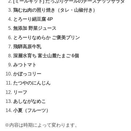
[ミールキット] たっぷりケールのチーズナッツサラダ
鶏むね肉の照り焼き（タレ・山椒付き）
とろーり絹豆腐 4P
無添加 野菜ジュース
とろーりなめらか ご褒美プリン
飛騨高原牛乳
深層水育ち 富士山麓たまご 6個
みつトマト
かぼっコリー
たつやのにんじん
リーフ
あしながなめこ
小夏（フルーツ）
※内容は時期によって変わります。