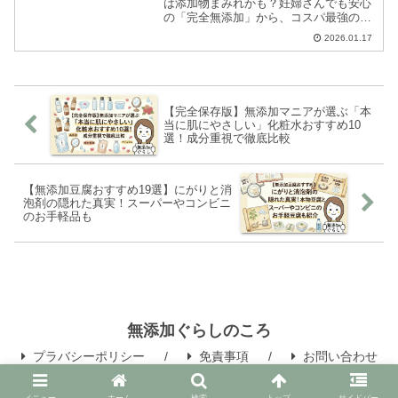
は添加物まみれかも？妊婦さんでも安心
の「完全無添加」から、コスパ最強の
「隠れ無添加」まで、成分オタクの筆者
2026.01.17
が徹底検証したおすすめランキング
【2026年最新】
【完全保存版】無添加マニアが選ぶ「本
当に肌にやさしい」化粧水おすすめ10
選！成分重視で徹底比較
【無添加豆腐おすすめ19選】にがりと消
泡剤の隠れた真実！スーパーやコンビニ
のお手軽品も
無添加ぐらしのころ
プラバシーポリシー
免責事項
お問い合わせ
© 2018 無添加ぐらしのころ.