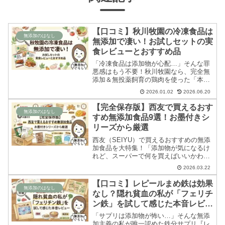
【口コミ】秋川牧園の冷凍食品は
無添加のはなし
無添加で凄い！お試しセットの実
食レビューとおすすめ品
「冷凍食品は添加物が心配…」そんな罪
悪感はもう不要！秋川牧園なら、完全無
添加＆無投薬飼育の鶏肉を使った「本物
の安心」が手に入ります。お得なお試し
2026.01.02
2026.06.20
セットの実食口コミから、リピート確定
のおすすめ品まで、無添加主婦が徹底解
【完全保存版】西友で買えるおす
説します。
無添加のはなし
すめ無添加食品9選！お墨付きシ
リーズから厳選
西友（SEIYU）で買えるおすすめの無添
加食品を大特集！「添加物が気になるけ
れど、スーパーで何を買えばいいかわか
らない…」という方必見です。毎日の自
2026.03.22
炊に大活躍の冷凍食品から、安心の無添
加調味料まで、西友のプライベートブラ
【口コミ】レピールまめ鉄は効果
ンド「みなさまのお墨付き」シリーズか
無添加のはなし
なし？隠れ貧血の私が「フェリチ
ら本当にからだにやさしい商品を厳選し
ン鉄」を試して感じた本音レビュ
てご紹介します。
ー
「サプリは添加物が怖い…」そんな無添
加主義の私が唯一認めた鉄分サプリ『レ