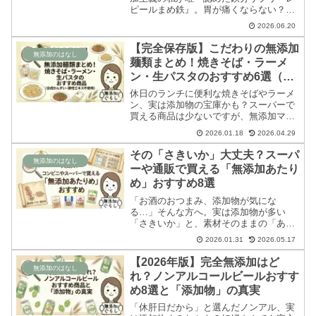
ピールまめ鉄』。胃が痛くならない？味
は？世界初の「フェリチン鉄」の実力
2026.06.20
を、成分オタクの視点で徹底検証しま
す。
【完全保存版】こだわりの無添加
無添加のはなし
麺類まとめ！焼きそば・ラーメ
ン・生パスタのおすすめ6選（合
成かんすい・酵母エキス不使用）
休日のランチに便利な焼きそばやラーメ
ン、実は添加物の宝庫かも？スーパーで
買える商品は少ないですが、無添加マニ
アが執念で見つけた「無かんすい・酵母
2026.01.18
2026.04.29
エキス不使用」などの貴重な麺類を厳選
紹介。味や食感も実食レビューします。
その「さきいか」大丈夫？スーパ
無添加のはなし
ーや通販で買える「無添加あたり
め」おすすめ8選
「お酒のおつまみ、添加物が気にな
る…」そんな方へ。実は添加物が多い
「さきいか」と、素材そのままの「あた
りめ」の違いを解説。身近なスーパーで
2026.01.31
2026.05.17
買えるものから通販で買えるものまで無
添加あたりめをご紹介します。
【2026年版】完全無添加はど
無添加のはなし
れ？ノンアルコールビールおすす
め8選と「添加物」の真実
「休肝日だから」と選んだノンアル、実