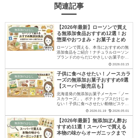
関連記事
【2026年最新】ローソンで買え
無添加のはなし
る無添加食品おすすめ12選！お
惣菜やおつまみ・お菓子まとめ
ローソンで買える、本当におすすめの無
添加食品をご紹介！ナチュラルローソン
ブランドのからだにやさしいお菓子か
ら、便利なお惣菜、冷凍食品まで、無添
2026.03.15
加マニアが厳選しました。気になるコン
ビニの添加物事情もわかりやすく解説。
子供に食べさせたい！ノースカラ
毎日のお買い物の参考にしてください
無添加のはなし
ーズの無添加お菓子おすすめ9選
ね。
【スーパー販売店も】
北海道発の無添加お菓子メーカー「ノー
スカラーズ」。ポテトチップスだけじゃ
ない！子供に食べさせたい動物ビスケッ
トや、貴重な無添加りんごゼリーなど、
2026.01.19
2026.05.01
マニアおすすめの8商品をレビュー。イ
オンや成城石井など、どこで売ってるか
【2026年最新】無添加ぽん酢お
も解説します。
無添加のはなし
すすめ11選！スーパーで買える
本物の味からオーガニックまで