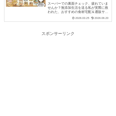
スーパーでの裏面チェック、疲れていま
せんか？無添加生活を送る私が実際に救
われた、おすすめの食材宅配＆通販サイ
トをランキング形式で7つご紹介しま
2026.03.25
2026.06.20
す。秋川牧園やらでぃっしゅぼーや、コ
ープなど、リアルな評判や実食レビュー
をもとに、無理なく続く「安心・時短・
おいしい」購入先を徹底比較！
スポンサーリンク