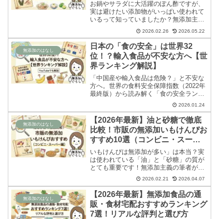
お鍋やサラダに大活躍のぽん酢ですが、
実は避けたい添加物がいっぱい使われて
いるって知っていましたか？無添加主義
の筆者が、スーパーやコンビニで手軽に
2026.02.26
2026.05.22
買えるものから究極の完全無添加まで、
本当に体にやさしくておいしいおすすめ
日本の「食の安全」は世界32
のぽん酢を厳選してご紹介します！
無添加のはなし
位！？輸入食品が不安な方へ【世
界ランキング解説】
「中国産や輸入食品は危険？」と不安な
方へ。世界の食料安全保障指数（2022年
最終版）から読み解く「食の安全ランキ
ング」を解説！総合では6位の日本が
2026.01.24
「品質・安全性」では32位に転落する理
由とは？アメリカや中国の順位も公開し
【2026年最新】油と砂糖で徹底
ています。
無添加のはなし
比較！市販の無添加いもけんぴお
すすめ10選（コンビニ・スーパ
ー編）
いもけんぴは無添加が多い」は本当？実
は使われている「油」と「砂糖」の質が
とても重要です！無添加主義の筆者が、
コンビニで手軽に買えるものから原材料
2026.02.21
2026.04.07
にこだわり抜いた究極の品まで、安心度
別におすすめのいもけんぴをご紹介しま
【2026年最新】無添加食品の通
す。
無添加のはなし
販・食材宅配おすすめランキング
7選！リアルな評判と選び方